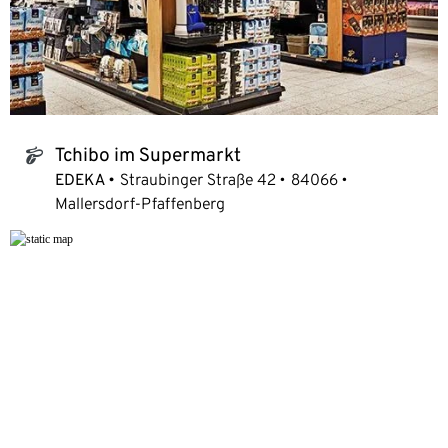
Tchibo im Supermarkt
tchibo_logo
EDEKA
Straubinger Straße 42
84066
Mallersdorf-Pfaffenberg