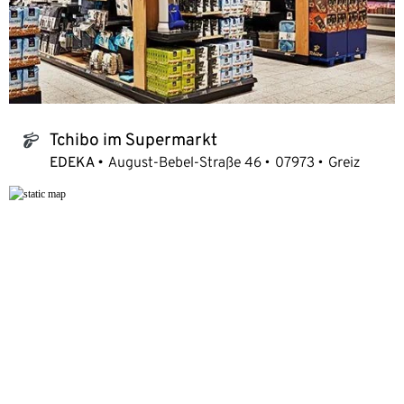
Tchibo im Supermarkt
tchibo_logo
EDEKA
August-Bebel-Straße 46
07973
Greiz