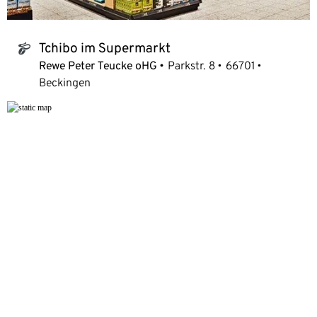
Tchibo im Supermarkt
tchibo_logo
Rewe Peter Teucke oHG
Parkstr. 8
66701
Beckingen