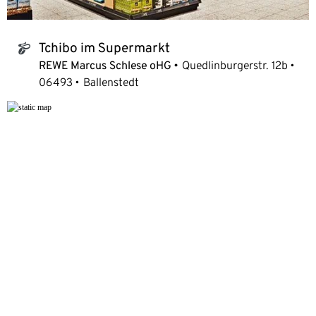
Tchibo im Supermarkt
tchibo_logo
REWE Marcus Schlese oHG
Quedlinburgerstr. 12b
06493
Ballenstedt