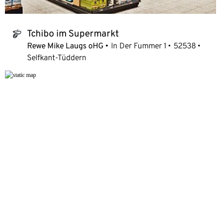
Tchibo im Supermarkt
tchibo_logo
Rewe Mike Laugs oHG
In Der Fummer 1
52538
Selfkant-Tüddern