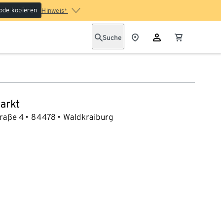
ode kopieren
Hinweis*
Suche
arkt
traße 4
84478
Waldkraiburg