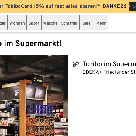
er TchiboCard 15% auf fast alles sparen!*
DANKE26
C
der
Wohnen
Sport
Wäsche
Schlafen
Sale
Mehr
o im Supermarkt!
Tchibo im Superm
tchibo_logo
EDEKA
Friedländer S