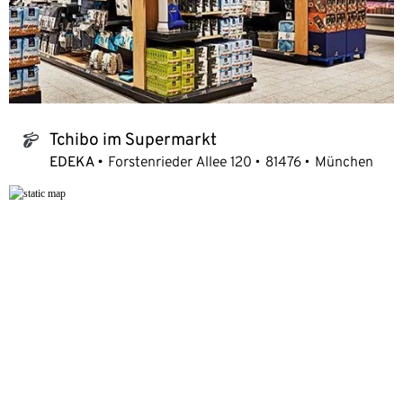
Tchibo im Supermarkt
tchibo_logo
EDEKA
Forstenrieder Allee 120
81476
München