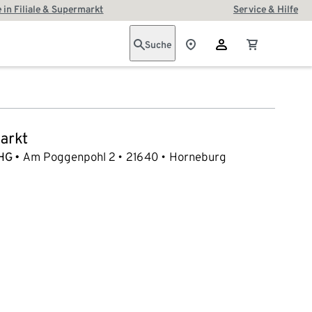
 in Filiale & Supermarkt
Service & Hilfe
Suche
arkt
oHG
Am Poggenpohl 2
21640
Horneburg