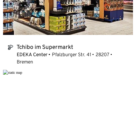
Tchibo im Supermarkt
tchibo_logo
EDEKA Center
Pfalzburger Str. 41
28207
Bremen