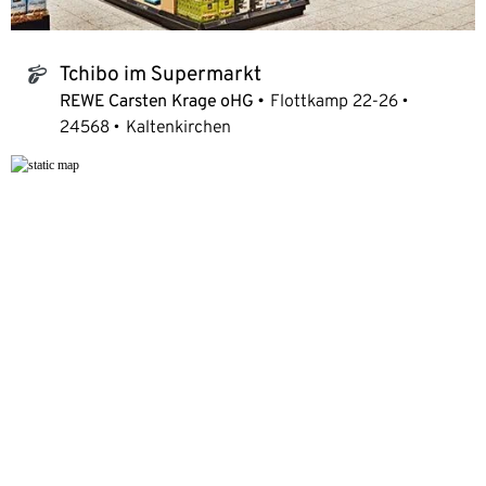
Tchibo im Supermarkt
tchibo_logo
REWE Carsten Krage oHG
Flottkamp 22-26
24568
Kaltenkirchen