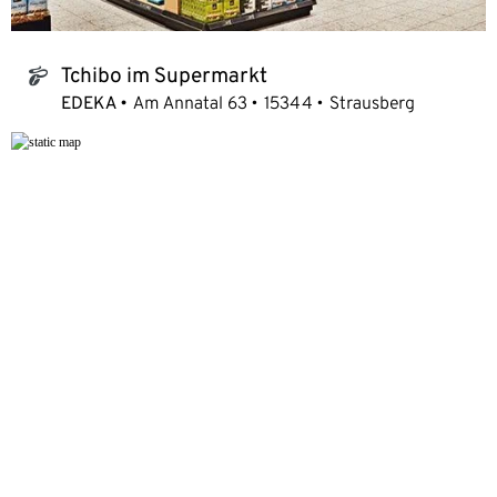
Tchibo im Supermarkt
tchibo_logo
EDEKA
Am Annatal 63
15344
Strausberg