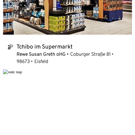
Tchibo im Supermarkt
tchibo_logo
Rewe Susan Greth oHG
Coburger Straße 81
98673
Eisfeld