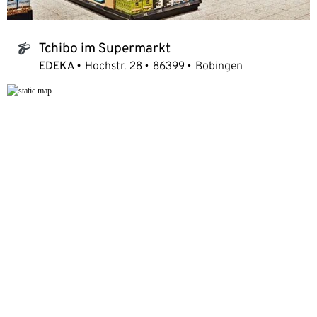
Tchibo im Supermarkt
tchibo_logo
EDEKA
Hochstr. 28
86399
Bobingen