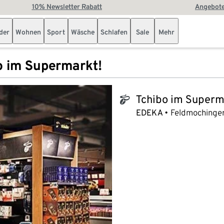
10% Newsletter Rabatt
Angebote
der
Wohnen
Sport
Wäsche
Schlafen
Sale
Mehr
o im Supermarkt!
Tchibo im Superm
tchibo_logo
EDEKA
Feldmochinger 