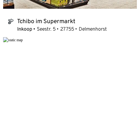
Tchibo im Supermarkt
tchibo_logo
Inkoop
Seestr. 5
27755
Delmenhorst