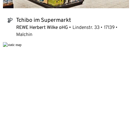
Tchibo im Supermarkt
tchibo_logo
REWE Herbert Wilke oHG
Lindenstr. 33
17139
Malchin