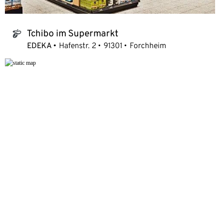
Tchibo im Supermarkt
tchibo_logo
EDEKA
Hafenstr. 2
91301
Forchheim