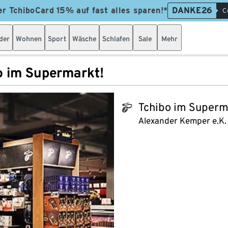
er TchiboCard 15% auf fast alles sparen!*
DANKE26
C
der
Wohnen
Sport
Wäsche
Schlafen
Sale
Mehr
o im Supermarkt!
Tchibo im Superm
tchibo_logo
Alexander Kemper e.K.