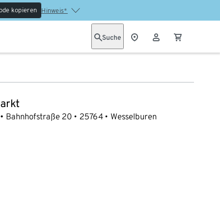
ode kopieren
Hinweis*
Suche
arkt
Bahnhofstraße 20
25764
Wesselburen