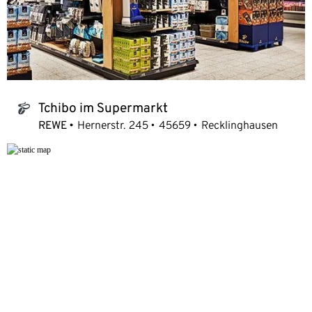
Tchibo im Supermarkt
tchibo_logo
REWE
Hernerstr. 245
45659
Recklinghausen