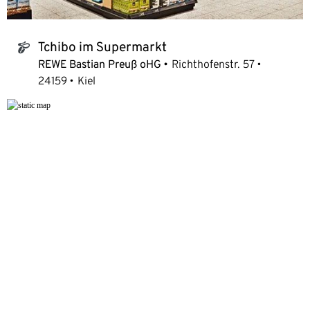
Tchibo im Supermarkt
tchibo_logo
REWE Bastian Preuß oHG
Richthofenstr. 57
24159
Kiel