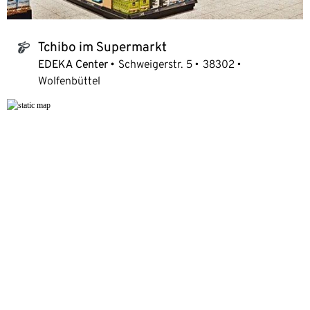
Tchibo im Supermarkt
tchibo_logo
EDEKA Center
Schweigerstr. 5
38302
Wolfenbüttel