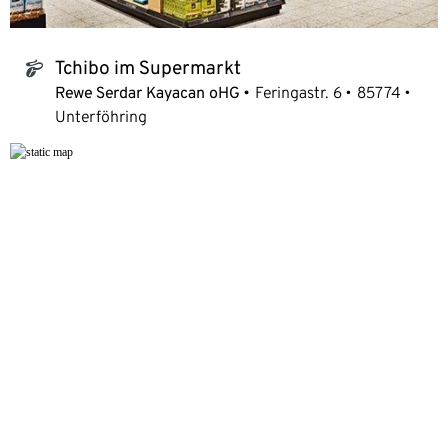
Tchibo im Supermarkt
tchibo_logo
Rewe Serdar Kayacan oHG
Feringastr. 6
85774
Unterföhring