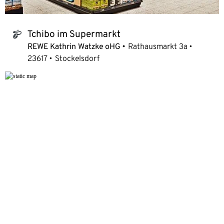
Tchibo im Supermarkt
tchibo_logo
REWE Kathrin Watzke oHG
Rathausmarkt 3a
23617
Stockelsdorf