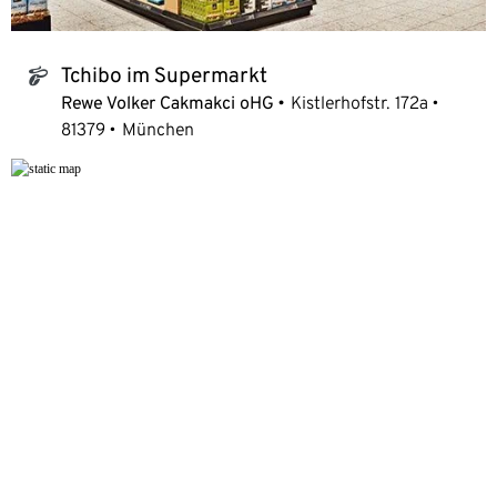
Tchibo im Supermarkt
tchibo_logo
Rewe Volker Cakmakci oHG
Kistlerhofstr. 172a
81379
München