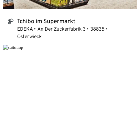
Tchibo im Supermarkt
tchibo_logo
EDEKA
An Der Zuckerfabrik 3
38835
Osterwieck