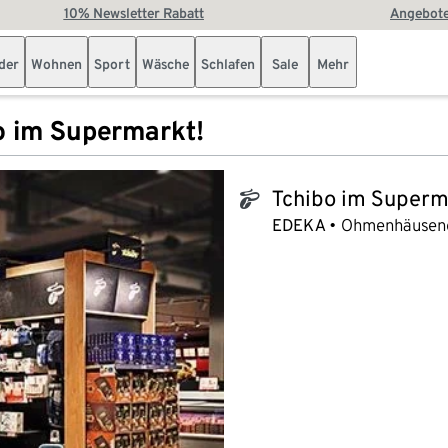
10% Newsletter Rabatt
Angebote
der
Wohnen
Sport
Wäsche
Schlafen
Sale
Mehr
o im Supermarkt!
Tchibo im Superm
tchibo_logo
EDEKA
Ohmenhäusener