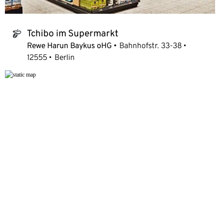
Tchibo im Supermarkt
tchibo_logo
Rewe Harun Baykus oHG
Bahnhofstr. 33-38
12555
Berlin