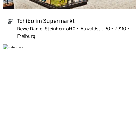
Tchibo im Supermarkt
tchibo_logo
Rewe Daniel Steinherr oHG
Auwaldstr. 90
79110
Freiburg