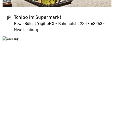
Tchibo im Supermarkt
tchibo_logo
Rewe Bülent Yigit oHG
Bahnhofstr. 224
63263
Neu-Isenburg