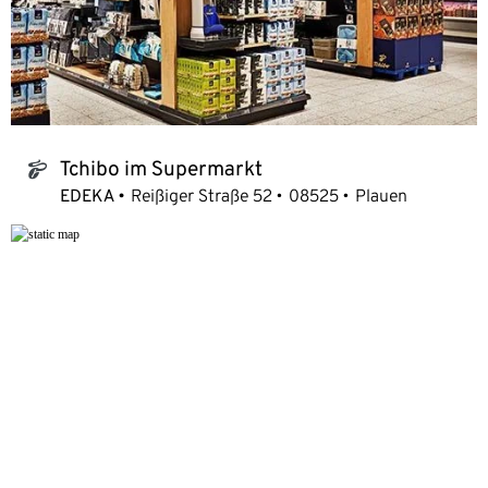
Tchibo im Supermarkt
tchibo_logo
EDEKA
Reißiger Straße 52
08525
Plauen