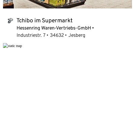
Tchibo im Supermarkt
tchibo_logo
Hessenring Waren-Vertriebs-GmbH
Industriestr. 7
34632
Jesberg