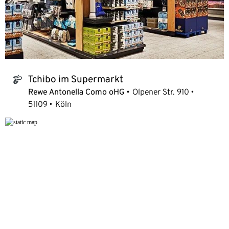
Tchibo im Supermarkt
tchibo_logo
Rewe Antonella Como oHG
Olpener Str. 910
51109
Köln