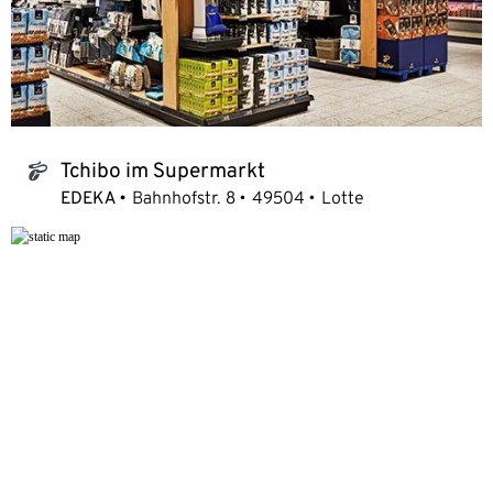
Tchibo im Supermarkt
tchibo_logo
EDEKA
Bahnhofstr. 8
49504
Lotte