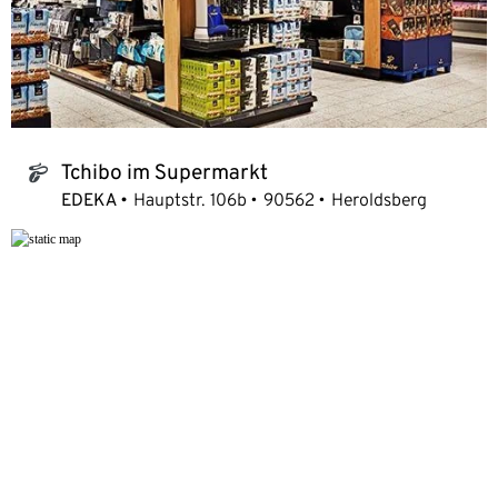
Tchibo im Supermarkt
tchibo_logo
EDEKA
Hauptstr. 106b
90562
Heroldsberg