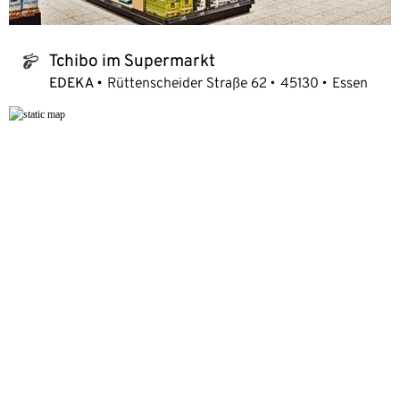
Tchibo im Supermarkt
tchibo_logo
EDEKA
Rüttenscheider Straße 62
45130
Essen