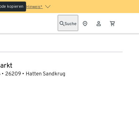
ode kopieren
Hinweis*
Suche
arkt
6
26209
Hatten Sandkrug