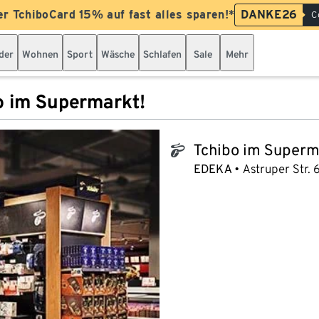
er TchiboCard 15% auf fast alles sparen!*
DANKE26
C
der
Wohnen
Sport
Wäsche
Schlafen
Sale
Mehr
o im Supermarkt!
Tchibo im Superm
tchibo_logo
EDEKA
Astruper Str. 