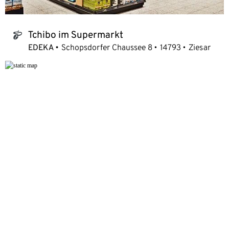
Tchibo im Supermarkt
tchibo_logo
EDEKA
Schopsdorfer Chaussee 8
14793
Ziesar