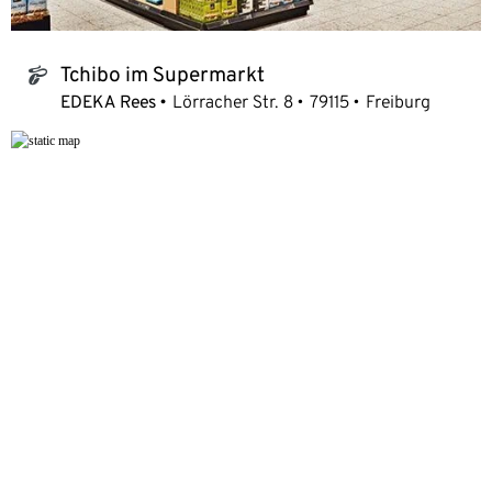
Tchibo im Supermarkt
tchibo_logo
EDEKA Rees
Lörracher Str. 8
79115
Freiburg