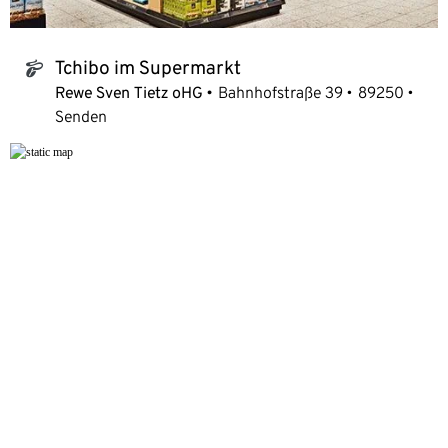
Tchibo im Supermarkt
tchibo_logo
Rewe Sven Tietz oHG
Bahnhofstraße 39
89250
Senden