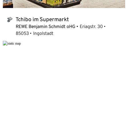
Tchibo im Supermarkt
tchibo_logo
REWE Benjamin Schmidt oHG
Eriagstr. 30
85053
Ingolstadt