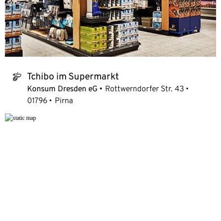
Tchibo im Supermarkt
tchibo_logo
Konsum Dresden eG
Rottwerndorfer Str. 43
01796
Pirna