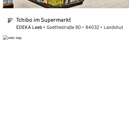
Tchibo im Supermarkt
tchibo_logo
EDEKA Leeb
Goethestraße 80
84032
Landshut