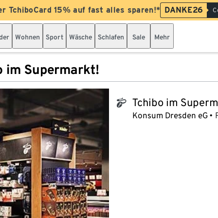
er TchiboCard 15% auf fast alles sparen!*
DANKE26
C
der
Wohnen
Sport
Wäsche
Schlafen
Sale
Mehr
o im Supermarkt!
Tchibo im Superm
tchibo_logo
Konsum Dresden eG