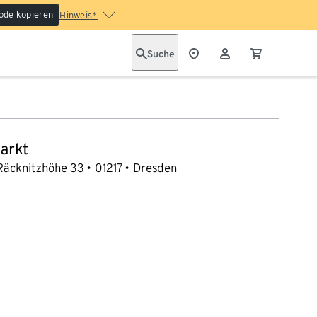
ode kopieren
Hinweis*
Suche
arkt
Räcknitzhöhe 33
01217
Dresden