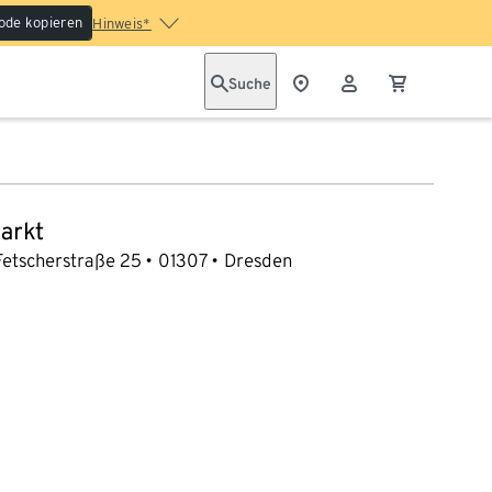
ode kopieren
Hinweis*
Suche
arkt
Fetscherstraße 25
01307
Dresden