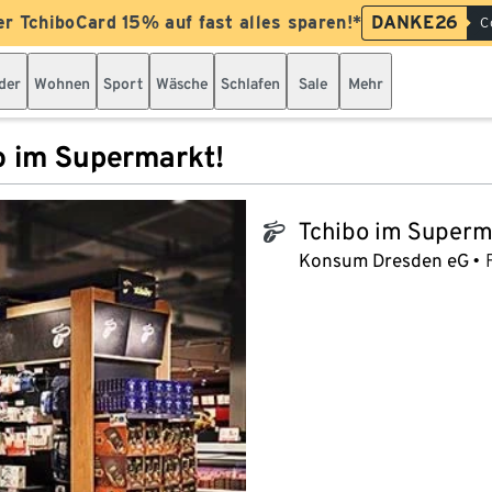
er TchiboCard 15% auf fast alles sparen!*
DANKE26
C
der
Wohnen
Sport
Wäsche
Schlafen
Sale
Mehr
o im Supermarkt!
Tchibo im Superm
tchibo_logo
Konsum Dresden eG