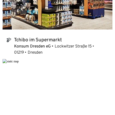
Tchibo im Supermarkt
tchibo_logo
Konsum Dresden eG
Lockwitzer Straße 15
01219
Dresden