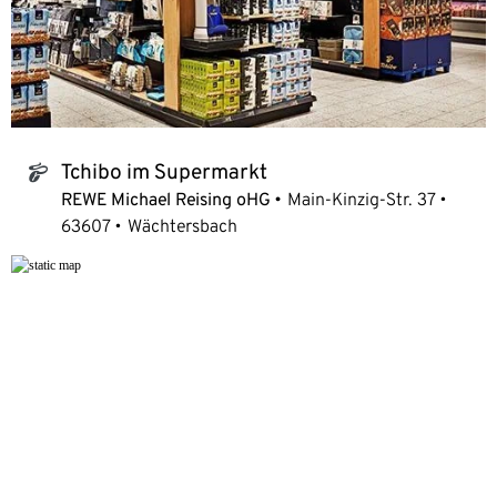
Tchibo im Supermarkt
tchibo_logo
REWE Michael Reising oHG
Main-Kinzig-Str. 37
63607
Wächtersbach