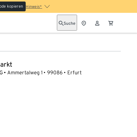
ode kopieren
Hinweis*
Suche
arkt
G
Ammertalweg 1
99086
Erfurt