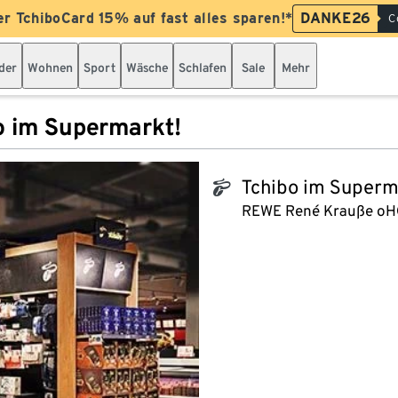
er TchiboCard 15% auf fast alles sparen!*
DANKE26
C
der
Wohnen
Sport
Wäsche
Schlafen
Sale
Mehr
o im Supermarkt!
Tchibo im Superm
tchibo_logo
REWE René Krauße oH