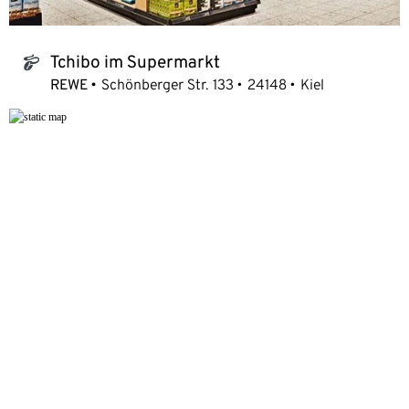
Tchibo im Supermarkt
tchibo_logo
REWE
Schönberger Str. 133
24148
Kiel