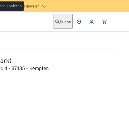
ode kopieren
Hinweis*
Suche
arkt
r. 4
87435
Kempten