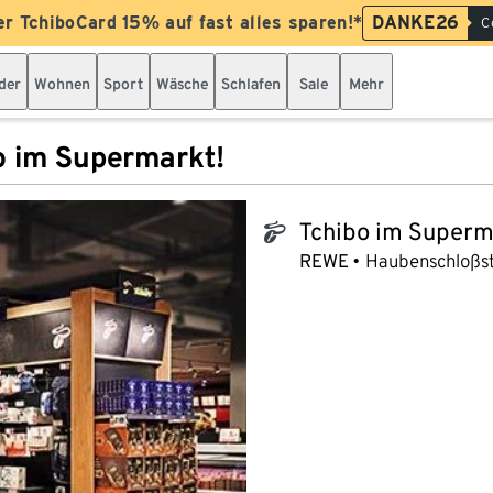
er TchiboCard 15% auf fast alles sparen!*
DANKE26
C
der
Wohnen
Sport
Wäsche
Schlafen
Sale
Mehr
o im Supermarkt!
Tchibo im Superm
tchibo_logo
REWE
Haubenschloßst