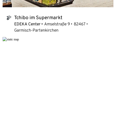
Tchibo im Supermarkt
tchibo_logo
EDEKA Center
Amselstraße 9
82467
Garmisch-Partenkirchen